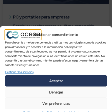
PC y portátiles para empresas
Portátiles y sobremesas de última generación.
Gestionar consentimiento
Estaciones de trabajo para necesidades avanzadas.
Para ofrecer las mejores experiencias, utilizamos tecnologías como las cookies
Modelos especializados de alto rendimiento.
para almacenar y/o acceder a la información del dispositivo. El
consentimiento de estas tecnologías nos permitirá procesar datos como el
comportamiento de navegación o las identificaciones únicas en este sitio. No
consentir o retirar el consentimiento, puede afectar negativamente a ciertas
Ver equipos
características y funciones.
Gestionar los servicios
Aceptar
Denegar
Ver preferencias