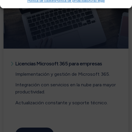
Política de cookies
Política de privacidad
Aviso legal
Licencias Microsoft 365 para empresas
Implementación y gestión de Microsoft 365.
Integración con servicios en la nube para mayor
productividad.
Actualización constante y soporte técnico.