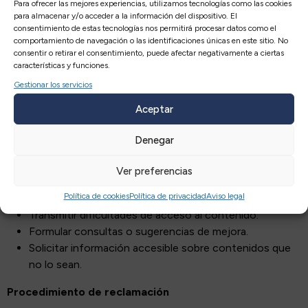
Para ofrecer las mejores experiencias, utilizamos tecnologías como las cookies
Avda. Diagonal Plaza, 14 – Nave 26
para almacenar y/o acceder a la información del dispositivo. El
consentimiento de estas tecnologías nos permitirá procesar datos como el
comportamiento de navegación o las identificaciones únicas en este sitio. No
50197 Zaragoza
consentir o retirar el consentimiento, puede afectar negativamente a ciertas
características y funciones.
Teléfono: 976 595 611
Gestionar los servicios
Correo electrónico:
info@acesaconsulting.es
Aceptar
Sitio web:
https://acesaconsulting.es/
Denegar
Las comunicaciones podrán referirse a:
Ver preferencias
Informar sobre posibles incumplimientos de
Política de cookies
Política de privacidad
Aviso legal
accesibilidad.
Transmitir dificultades de acceso al contenido.
Formular consultas o sugerencias de mejora.
Solicitar información accesible sobre contenidos que
no lo sean.
Procedimiento de reclamación