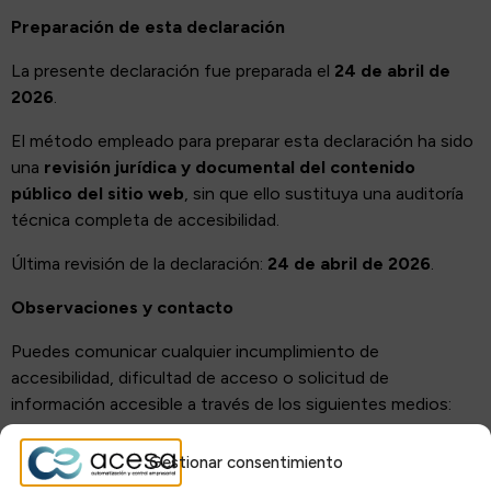
Preparación de esta declaración
La presente declaración fue preparada el
24 de abril de
2026
.
El método empleado para preparar esta declaración ha sido
una
revisión jurídica y documental del contenido
público del sitio web
, sin que ello sustituya una auditoría
técnica completa de accesibilidad.
Última revisión de la declaración:
24 de abril de 2026
.
Observaciones y contacto
Puedes comunicar cualquier incumplimiento de
accesibilidad, dificultad de acceso o solicitud de
información accesible a través de los siguientes medios:
Automatización y Control Empresarial S.A. / ACESA
Gestionar consentimiento
Consulting